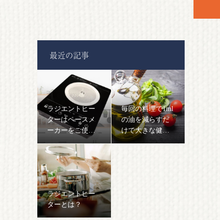
最近の記事
ラジエントヒー
毎回の料理で1ml
ターはペースメ
の油を減らすだ
ーカーをご使用
けで大きな健康
の方でも安心し
効果が得られま
て使用できます
す
ラジエントヒー
ターとは？